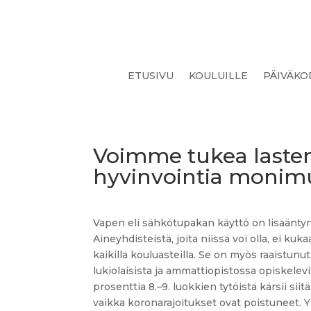
ETUSIVU
KOULUILLE
PÄIVÄKO
Voimme tukea lasten
hyvinvointia monimu
Vapen eli sähkötupakan käyttö on lisääntyn
Aineyhdisteistä, joita niissä voi olla, ei k
kaikilla kouluasteilla. Se on myös raaistunu
lukiolaisista ja ammattiopistossa opiskelevi
prosenttia 8.–9. luokkien tytöistä kärsii si
vaikka koronarajoitukset ovat poistuneet. Yk