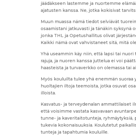
jäädäkseen lastemme ja nuortemme elämää
ajatusten kanssa. Ne, jotka kokisivat tarvits
Muun muassa nämä tiedot selviävät tuoreim
osaamistani jatkuvasti ja tänäkin syksynä 
jonka THL ja Opetushallitus olivat järjestä
Kaikki nämä ovat vahvistaneet sitä, mitä ol
Yhä useammin käy niin, että lapsi tai nuori 
rajuja, ja nuoren kanssa juttelua ei voi pää
haasteista ja turvaverkko on olemassa tai a
Myös kouluilta tulee yhä enemmän suoraa y
huoltajien iltoja teemoista, jotka osuvat o
illoista.
Kasvatus- ja terveydenalan ammattilaiset il
että voisimme vastata kasvavaan avuntarpe
tunne- ja kaveritaitotunteja, ryhmäytyksiä, 
tukevia kokonaisuuksia. Koulutetut paikallis
tunteja ja tapahtumia kouluille.