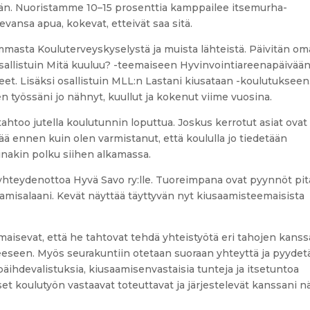
n. Nuoristamme 10–15 prosenttia kamppailee itsemurha-
evansa apua, kokevat, etteivät saa sitä.
masta Kouluterveyskyselystä ja muista lähteistä. Päivitän om
osallistuin Mitä kuuluu? -teemaiseen Hyvinvointiareenapäivään
neet. Lisäksi osallistuin MLL:n Lastani kiusataan -koulutukseen
en työssäni jo nähnyt, kuullut ja kokenut viime vuosina.
tahtoo jutella koulutunnin loputtua. Joskus kerrotut asiat ovat
ttää ennen kuin olen varmistanut, että koululla jo tiedetään
inakin polku siihen alkamassa.
hteydenottoa Hyvä Savo ry:lle. Tuoreimpana ovat pyynnöt pit
saamisalaani. Kevät näyttää täyttyvän nyt kiusaamisteemaisista
maisevat, että he tahtovat tehdä yhteistyötä eri tahojen kanss
eseen. Myös seurakuntiin otetaan suoraan yhteyttä ja pyydet
päihdevalistuksia, kiusaamisenvastaisia tunteja ja itsetuntoa
et koulutyön vastaavat toteuttavat ja järjestelevät kanssani n