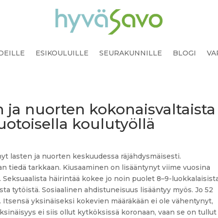
DEILLE
ESIKOULUILLE
SEURAKUNNILLE
BLOGI
VA
 ja nuorten kokonaisvaltaista
otoisella koulutyöllä
yt lasten ja nuorten keskuudessa räjähdysmäisesti.
ukaan tiedä tarkkaan. Kiusaaminen on lisääntynyt viime vuosina
t. Seksuaalista häirintää kokee jo noin puolet 8–9-luokkalaisista
sta tytöistä. Sosiaalinen ahdistuneisuus lisääntyy myös. Jo 52
itä. Itsensä yksinäiseksi kokevien määräkään ei ole vähentynyt,
sinäisyys ei siis ollut kytköksissä koronaan, vaan se on tullut