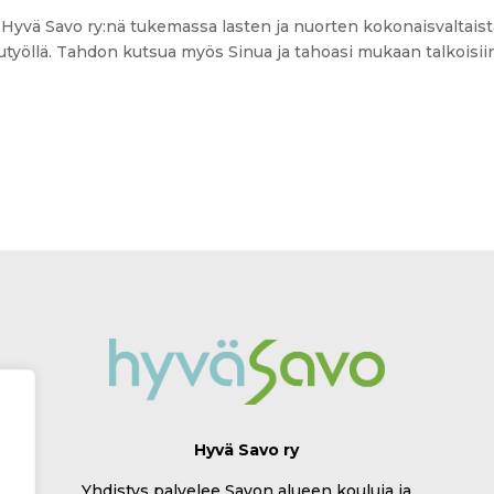
n Hyvä Savo ry:nä tukemassa lasten ja nuorten kokonaisvaltais
työllä. Tahdon kutsua myös Sinua ja tahoasi mukaan talkoisii
Hyvä Savo ry
Yhdistys palvelee Savon alueen kouluja ja