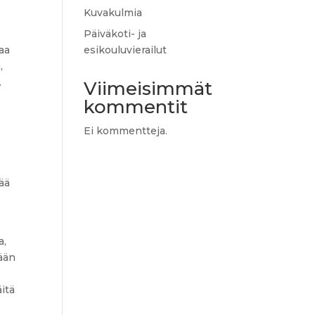
Kuvakulmia
Päiväkoti- ja
aa
esikouluvierailut
,
.
Viimeisimmät
kommentit
Ei kommentteja.
ää
a,
ään
äitä