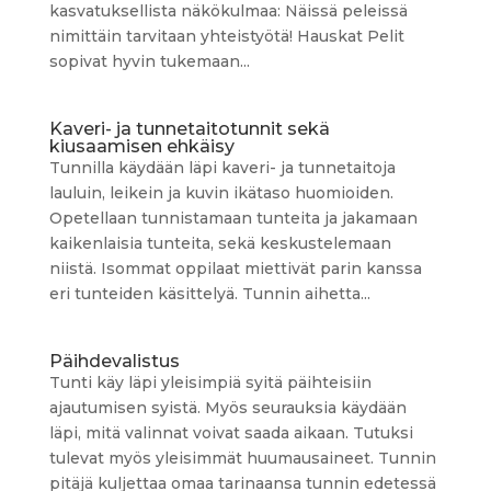
kasvatuksellista näkökulmaa: Näissä peleissä
nimittäin tarvitaan yhteistyötä! Hauskat Pelit
sopivat hyvin tukemaan...
Kaveri- ja tunnetaitotunnit sekä
kiusaamisen ehkäisy
Tunnilla käydään läpi kaveri- ja tunnetaitoja
lauluin, leikein ja kuvin ikätaso huomioiden.
Opetellaan tunnistamaan tunteita ja jakamaan
kaikenlaisia tunteita, sekä keskustelemaan
niistä. Isommat oppilaat miettivät parin kanssa
eri tunteiden käsittelyä. Tunnin aihetta...
Päihdevalistus
Tunti käy läpi yleisimpiä syitä päihteisiin
ajautumisen syistä. Myös seurauksia käydään
läpi, mitä valinnat voivat saada aikaan. Tutuksi
tulevat myös yleisimmät huumausaineet. Tunnin
pitäjä kuljettaa omaa tarinaansa tunnin edetessä