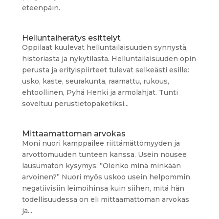
eteenpäin.
Helluntaiherätys esittelyt
Oppilaat kuulevat helluntailaisuuden synnystä,
historiasta ja nykytilasta. Helluntailaisuuden opin
perusta ja erityispiirteet tulevat selkeästi esille:
usko, kaste, seurakunta, raamattu, rukous,
ehtoollinen, Pyhä Henki ja armolahjat. Tunti
soveltuu perustietopaketiksi...
Mittaamattoman arvokas
Moni nuori kamppailee riittämättömyyden ja
arvottomuuden tunteen kanssa. Usein nousee
lausumaton kysymys: ”Olenko minä minkään
arvoinen?” Nuori myös uskoo usein helpommin
negatiivisiin leimoihinsa kuin siihen, mitä hän
todellisuudessa on eli mittaamattoman arvokas
ja...