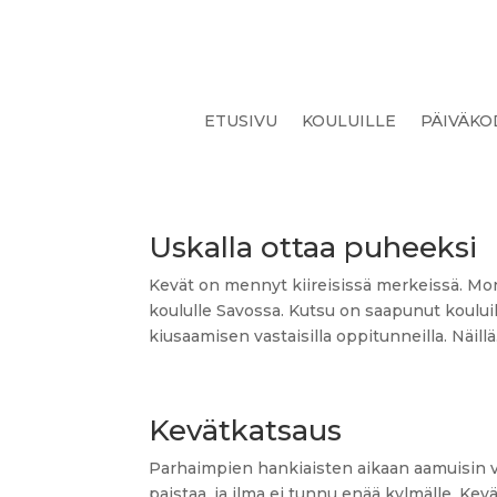
ETUSIVU
KOULUILLE
PÄIVÄKO
Uskalla ottaa puheeksi
Kevät on mennyt kiireisissä merkeissä. Mone
koululle Savossa. Kutsu on saapunut kouluilt
kiusaamisen vastaisilla oppitunneilla. Näillä.
Kevätkatsaus
Parhaimpien hankiaisten aikaan aamuisin vo
paistaa, ja ilma ei tunnu enää kylmälle. Kev