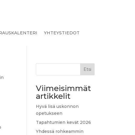
RAUSKALENTERI
YHTEYSTIEDOT
Etsi
in
i
Viimeisimmät
artikkelit
Hyvä lisä uskonnon
opetukseen
Tapahtumien kevät 2026
o
Yhdessä rohkeammin