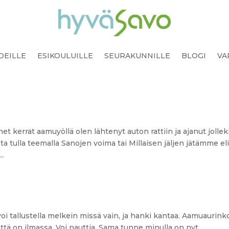
DEILLE
ESIKOULUILLE
SEURAKUNNILLE
BLOGI
VA
t kerrat aamuyöllä olen lähtenyt auton rattiin ja ajanut jollek
a tulla teemalla Sanojen voima tai Millaisen jäljen jätämme el
..
i tallustella melkein missä vain, ja hanki kantaa. Aamuaurink
ättä on ilmassa. Voi nauttia. Sama tunne minulla on nyt